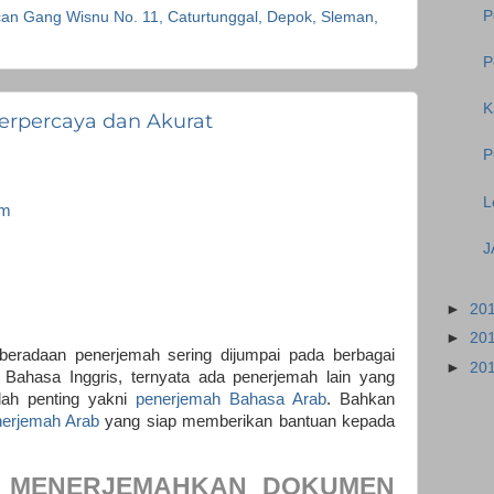
P
 Gang Wisnu No. 11, Caturtunggal, Depok, Sleman,
P
K
erpercaya dan Akurat
P
L
om
J
►
20
►
20
beradaan penerjemah sering dijumpai pada berbagai
►
20
Bahasa Inggris, ternyata ada penerjemah lain yang
lah penting yakni
penerjemah Bahasa Arab
. Bahkan
nerjemah Arab
yang siap memberikan bantuan kepada
 MENERJEMAHKAN DOKUMEN