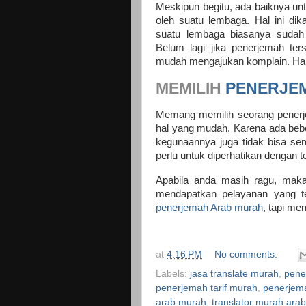
Meskipun begitu, ada baiknya u
oleh suatu lembaga. Hal ini di
suatu lembaga biasanya suda
Belum lagi jika penerjemah ter
mudah mengajukan komplain. Han
MEMILIH
PENERJE
Memang memilih seorang penerjem
hal yang mudah. Karena ada be
kegunaannya juga tidak bisa se
perlu untuk diperhatikan dengan tel
Apabila anda masih ragu, mak
mendapatkan pelayanan yang 
penerjemah Arab murah
, tapi me
at
4:16 PM
No comments:
Labels:
jasa translate murah
,
pene
penerjemah tarif murah
,
penerjem
arab murah
,
translator murah arab