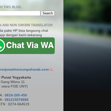
H THIS BLOG
 AND NON SWORN TRANSLATOR
nda pake HP bisa langsung chat
app dengan kami sekarang
nerjemahtersumpaharab.com
::.
r Pusat Yogyakarta
 Gang Wisnu 11
r utara FISE UNY)
A :
0818-200-450
A :
081215078666
STN : 0274-564519