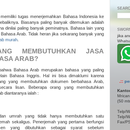
SEARC
 memiliki tugas menerjemahkan Bahasa Indonesia ke
sebaliknya. Biasanya paling banyak ditemukan adalah
a dinilai paling banyak peminatnya. Bahasa lain yang
SWORN
h Bahasa Arab. Tidak heran jika sekarang banyak yang
jika a
rab murah
.
Whats
ANG MEMBUTUHKAN JASA
ASA ARAB?
bahwa Bahasa Arab merupakan bahasa yang paling
ain Bahasa Inggris. Hal ini bisa dimaklumi karena
orang yang membutuhkan dokumen berbahasa Arab,
.::
pe
secara lisan. Beberapa orang yang membutuhkan
Kanto
 diantaranya ialah :
Mrican
(50 mt
Telp/W
 dan umrah yang tidak hanya membutuhkan satu
Telp/W
jemah sekaligus. Penerjemah yang pertama berfungsi
Fax/P
en yang dibutuhkan sebagai syarat sebelum