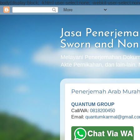
body{display:block; -khtml-user-select:none; -webkit-user-select:non
Jasa Penerjema
Sworn and Non 
Melayani Penerjemahan Dokume
Akte Pernikahan, dan lain-lain.
Penerjemah Arab Murah
QUANTUM GROUP
Call/WA:
0818200450
Email:
quantumkarmal@gmail.c