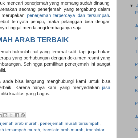
ntuk mencari penerjemah yang memang sudah dinaungi
▼
karenakan seorang penerjemah yang tergabung dalam
P
h merupakan
penerjemah terpercaya dan tersumpah
.
sebut ternyata penipu, maka pelanggan bisa dengan
J
ya tinggal mendatangi lembaganya saja.
MAH ARAB TERBAIK
P
T
ah bukanlah hal yang teramat sulit, tapi juga bukan
berapa yang berhubungan dengan dokumen resmi yang
mbarangan. Sehingga pemilihan penerjemah ini sangat
P
iti.
P
a anda bisa langsung menghubungi kami untuk bisa
terbaik. Karena hanya kami yang menyediakan
jasa
B
miliki kualitas yang bagus.
P
J
rjemah arab murah
,
penerjemah murah tersumpah
,
S
ah tersumpah murah
,
translate arab murah
,
translator