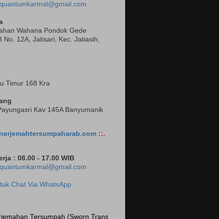
quantumkarmal@gmail.com
a
ahan Wahana Pondok Gede
 No. 12A, Jatisari, Kec. Jatiasih,
wu Timur 168 Kra
ang
Payungasri Kav 145A Banyumanik
nerjemahtersumpaharab.com
::.
rja : 08.00 - 17.00 WIB
quantumkarmal@gmail.com
ntuk Chat Via WhatsApp
sumpah (Sworn Translator) Indonesia Arab, Indonesia Inggris, Indones