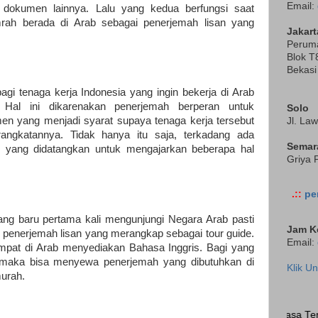
Email:
 dokumen lainnya. Lalu yang kedua berfungsi saat
rah berada di Arab sebagai penerjemah lisan yang
Jakart
Perum
Blok T8
Bekasi
gi tenaga kerja Indonesia yang ingin bekerja di Arab
 Hal ini dikarenakan penerjemah berperan untuk
Solo
 yang menjadi syarat supaya tenaga kerja tersebut
Jl. La
ngkatannya. Tidak hanya itu saja, terkadang ada
Semar
n yang didatangkan untuk mengajarkan beberapa hal
Griya 
.::
pe
ng baru pertama kali mengunjungi Negara Arab pasti
Jam Ke
penerjemah lisan yang merangkap sebagai tour guide.
Email:
pat di Arab menyediakan Bahasa Inggris. Bagi yang
 maka bisa menyewa penerjemah yang dibutuhkan di
Klik U
urah.
Pelanggan Jasa Terjemahan Ter