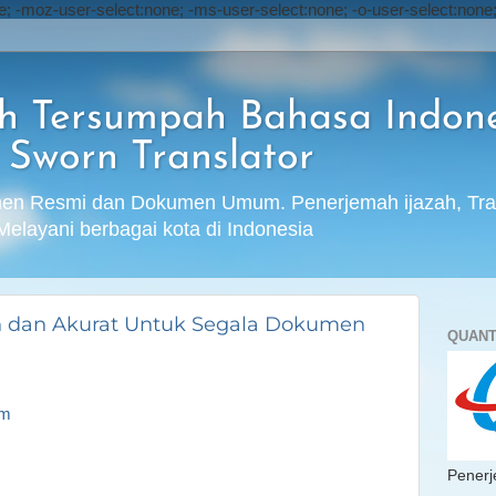
e; -moz-user-select:none; -ms-user-select:none; -o-user-select:none;
h Tersumpah Bahasa Indone
Sworn Translator
n Resmi dan Dokumen Umum. Penerjemah ijazah, Transkr
 Melayani berbagai kota di Indonesia
 dan Akurat Untuk Segala Dokumen
QUAN
om
Pener