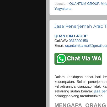
Location:
QUANTUM GROUP, Mrican
Yogyakarta
Jasa Penerjemah Arab T
QUANTUM GROUP
Call/WA:
0818200450
Email:
quantumkarmal@gmail.c
Dalam kehidupan sehari-hari ke
kesempatan. Selain penerjemah 
kehadirannya dianggap tidak ka
sekarang sudah banyak
jasa pe
pelanggan yang membutuhkan.
MENGAPA ORANG