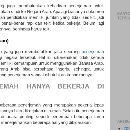
ng juga membutuhkan kehadiran penerjemah untuk
ukan studi ke Negara Arab. Apalagi biasanya dokumen
KANTO
n pendidikan memiliki jumlah yang tidak sedikit, jadi
TERS
enar-benar rapi dan teliti ketika bekerja. Belum lagi
nya, sehingga harus teliti.
aan)
aan yang juga membutuhkan jasa seorang
penerjemah
 negara tersebut. Hal ini dikarenakan tidak semua
memiliki kemampuan untuk menggunakan Bahasa Arab.
rang Arab bisa berbahasa Inggris, sehingga untuk
g penerjemah sangat dibutuhkan kehadirannya.
JEMAH HANYA BEKERJA DI
beberapa penerjemah yang merupakan pekerja lepas
nnya bisa dikerjakan di rumah. Selain itu penerjemah
 di acara penting seperti pertemuan beberapa tamu
ARTIK
menerjemahkan beberapa hal yang dibicarakan.
▼
20