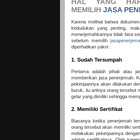
HAL YANG HAR
MEMILIH
JASA PE
Karena melihat bahwa dokumen 
kedudukan yang penting, mak
menerjemahkannya tidak bisa se
sebelum memilih
jasapenerjem
diperhatikan yakni :
1. Sudah Tersumpah
Pertama adalah pihak atau ja
memberikan jasa penerjemah. Ka
pekerjaannya akan dilakukan de
buruk, itu artinya orang tersebu
gelar yang dimiliki sehingga mem
2. Memiliki Sertifikat
Biasanya ketika penerjemah t
orang tersebut akan memiliki serti
melakukan pekerjaannya dengan
adalah sertifikatnya. Oleh kare