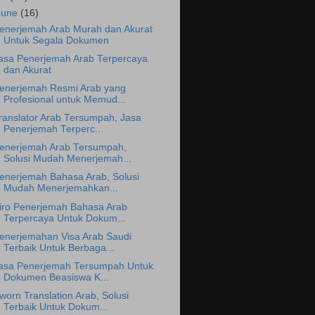
June
(16)
enerjemah Arab Murah dan Akurat
Untuk Segala Dokumen
asa Penerjemah Arab Terpercaya
dan Akurat
enerjemah Resmi Arab yang
Profesional untuk Memud...
ranslator Arab Tersumpah, Jasa
Penerjemah Terperc...
enerjemah Arab Tersumpah,
Solusi Mudah Menerjemah...
enerjemah Bahasa Arab, Solusi
Mudah Menerjemahkan...
iro Penerjemah Bahasa Arab
Terpercaya Untuk Dokum...
enerjemahan Visa Arab Saudi
Terbaik Untuk Berbaga...
asa Penerjemah Tersumpah Untuk
Dokumen Beasiswa K...
worn Translation Arab, Solusi
Terbaik Untuk Dokum...