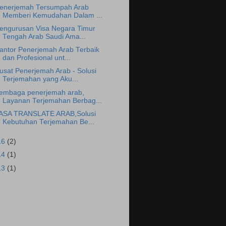
enerjemah Tersumpah Arab
Memberi Kemudahan Dalam ...
engurusan Visa Negara Timur
Tengah Arab Saudi Ama...
antor Penerjemah Arab Terbaik
dan Profesional unt...
usat Penerjemah Arab - Solusi
Terjemahan yang Aku...
embaga penerjemah arab,
Layanan Terjemahan Berbag...
ASA TRANSLATE ARAB,Solusi
Kebutuhan Terjemahan Be...
16
(2)
14
(1)
13
(1)