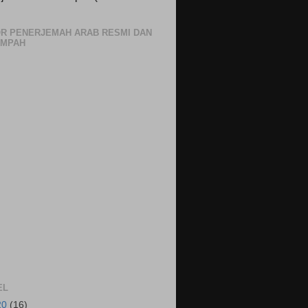
R PENERJEMAH ARAB RESMI DAN
UMPAH
EL
20
(16)