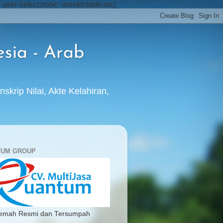
 user-select:none; unselectable:on;}
sia - Arab
ip Nilai, Akte Kelahiran,
TUM GROUP
jemah Resmi dan Tersumpah